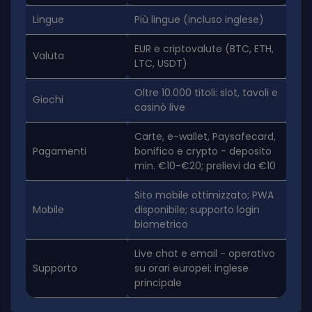
Lingue
Più lingue (incluso inglese)
EUR e criptovalute (BTC, ETH,
Valuta
LTC, USDT)
Oltre 10.000 titoli: slot, tavoli e
Giochi
casinò live
Carte, e-wallet, Paysafecard,
Pagamenti
bonifico e crypto - deposito
min. €10-€20; prelievi da €10
Sito mobile ottimizzato; PWA
Mobile
disponibile; supporto login
biometrico
Live chat e email - operativo
Supporto
su orari europei; inglese
principale