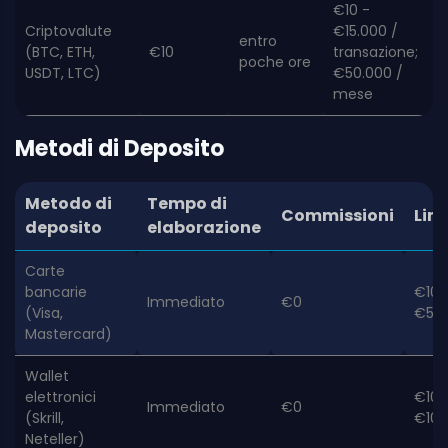
€10 -
Criptovalute
€15.000 /
entro
(BTC, ETH,
€10
transazione;
poche ore
USDT, LTC)
€50.000 /
mese
Metodi di Deposito
Metodo di
Tempo di
Commissioni
Limi
deposito
elaborazione
Carte
bancarie
€10 
Immediato
€0
(Visa,
€5.0
Mastercard)
Wallet
elettronici
€10 
Immediato
€0
(Skrill,
€10.
Neteller)