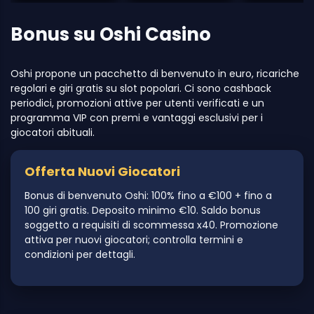
Bonus su Oshi Casino
Oshi propone un pacchetto di benvenuto in euro, ricariche
regolari e giri gratis su slot popolari. Ci sono cashback
periodici, promozioni attive per utenti verificati e un
programma VIP con premi e vantaggi esclusivi per i
giocatori abituali.
Offerta Nuovi Giocatori
Bonus di benvenuto Oshi: 100% fino a €100 + fino a
100 giri gratis. Deposito minimo €10. Saldo bonus
soggetto a requisiti di scommessa x40. Promozione
attiva per nuovi giocatori; controlla termini e
condizioni per dettagli.