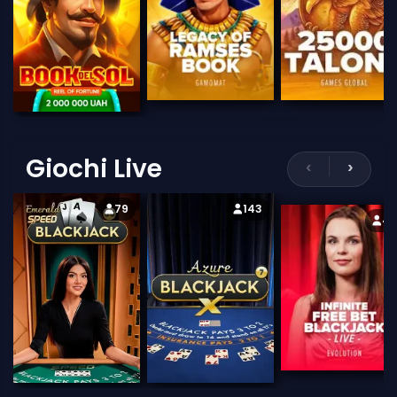
Giochi Live
‹
›
79
143
42