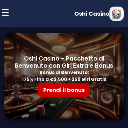
Oshi Casino
Oshi Casino - Pacchetto di
Benvenuto con Giri Extra e Bonus
Bonus di Benvenuto:
175% Fino a €2,500 + 250 Giri Gratis
Prendi il bonus